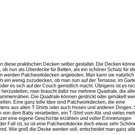
n diese praktischen Decken selber gestaltet. Die Decken könne
ob nun als Überdecke für Betten, als ein schöner Schutz für di
n werden Patchworkdecken angeboten. Man kann sie natürlich
ich ein wenig zuzudecken, ob man nun auf der Terrasse, im Gart
der es sich auf der Couch gemütlich macht. Übrigens ist es nic
herzustellen, man braucht dafür nur mehrere Quadrate, die alle
ammennähen. Die Quadrate können gestrickt oder gehäkelt we
ellen. Eine ganz tolle Idee sind Patchworkdecken, die eine
tens aus alten T-Shirts oder auch Hosen und anderen Dingen.
 von dem Baby verarbeiten, ein T-Shirt vom Abi und vieles meh
er eine eigene Geschichte erzählen und voller Erinnerungen
der Fall ist, so ist eine Patchworkdecke doch etwas sehr Schön
wird. Wie groß die Decke werden soll, entscheidet man ganz alle