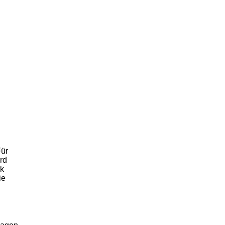
Für
rd
rk
ie