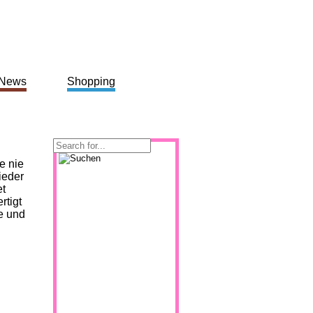
News
Shopping
e nie
ieder
et
rtigt
e und