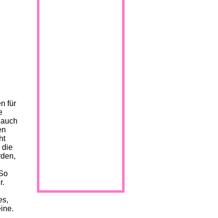
n für
e
 auch
en
ht
 die
rden,
 So
r.
es,
ine.