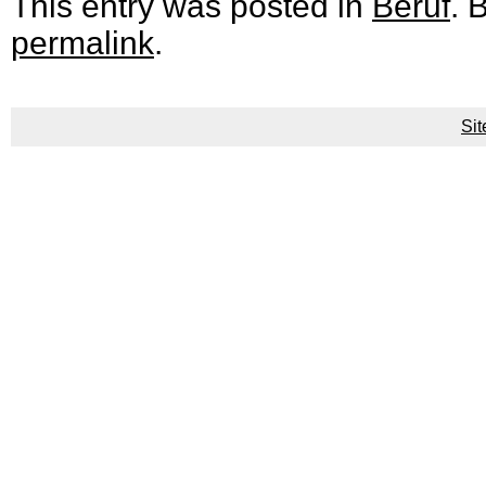
This entry was posted in
Beruf
. 
permalink
.
Si