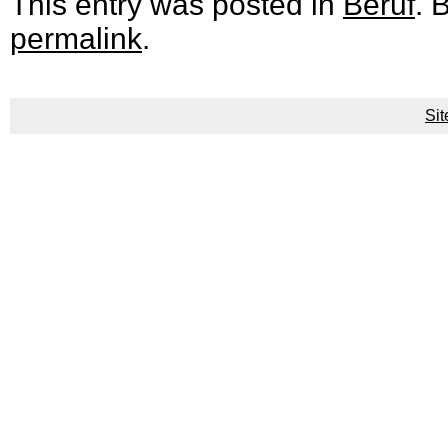
This entry was posted in
Beruf
. 
permalink
.
Si