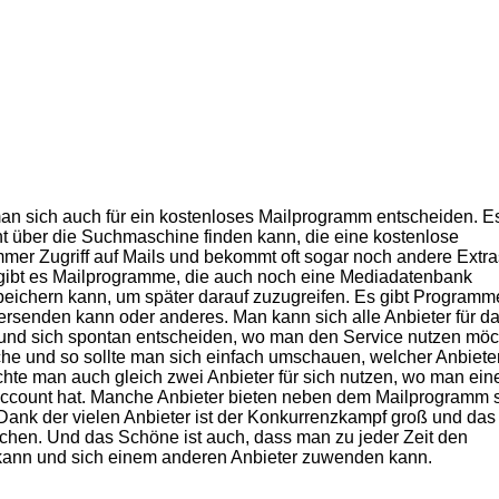
an sich auch für ein kostenloses Mailprogramm entscheiden. Es
cht über die Suchmaschine finden kann, die eine kostenlose
mmer Zugriff auf Mails und bekommt oft sogar noch andere Extra
o gibt es Mailprogramme, die auch noch eine Mediadatenbank
eichern kann, um später darauf zuzugreifen. Es gibt Programm
rsenden kann oder anderes. Man kann sich alle Anbieter für d
nd sich spontan entscheiden, wo man den Service nutzen möc
he und so sollte man sich einfach umschauen, welcher Anbiete
öchte man auch gleich zwei Anbieter für sich nutzen, wo man ein
account hat. Manche Anbieter bieten neben dem Mailprogramm 
Dank der vielen Anbieter ist der Konkurrenzkampf groß und das
achen. Und das Schöne ist auch, dass man zu jeder Zeit den
kann und sich einem anderen Anbieter zuwenden kann.