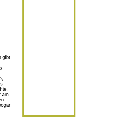
 gibt
s
e,
as
hte.
r am
en
sogar