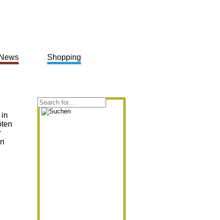
News
Shopping
 in
öten
r
an