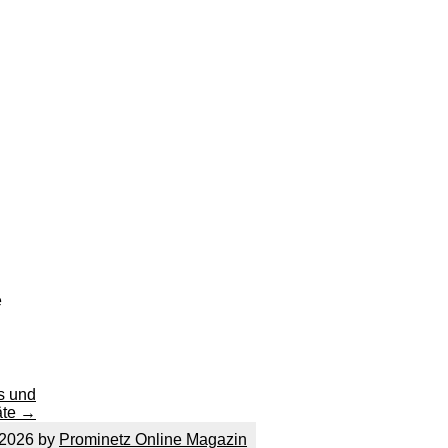
e
s und
äte
→
2026 by
Prominetz Online Magazin