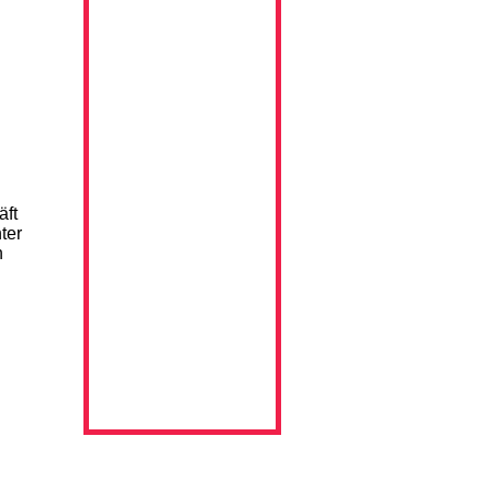
äft
ter
n