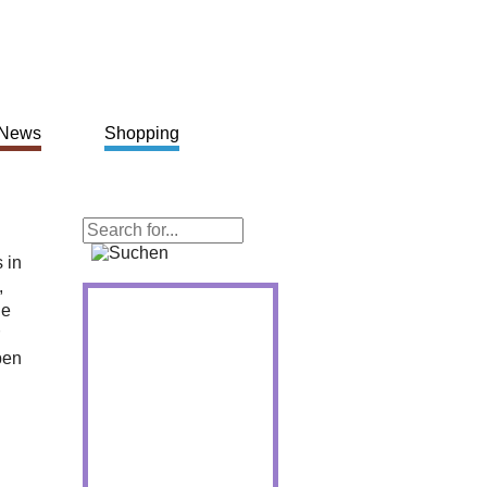
News
Shopping
 in
,
ie
ben