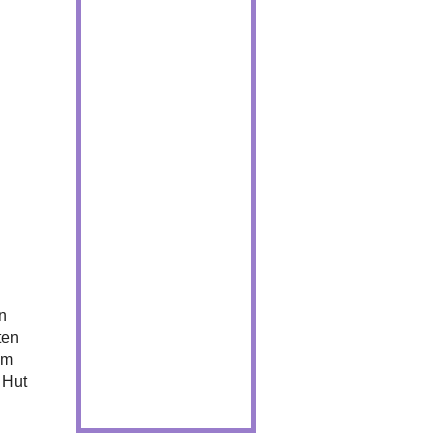
n
ten
am
 Hut