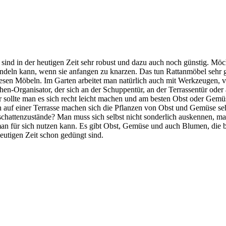
 sind in der heutigen Zeit sehr robust und dazu auch noch günstig. Mö
ndeln kann, wenn sie anfangen zu knarzen. Das tun Rattanmöbel sehr ger
iesen Möbeln. Im Garten arbeitet man natürlich auch mit Werkzeugen,
chen-Organisator, der sich an der Schuppentür, an der Terrassentür o
sollte man es sich recht leicht machen und am besten Obst oder Gemüse
auf einer Terrasse machen sich die Pflanzen von Obst und Gemüse seh
lbschattenzustände? Man muss sich selbst nicht sonderlich auskennen,
n für sich nutzen kann. Es gibt Obst, Gemüse und auch Blumen, die b
eutigen Zeit schon gedüngt sind.