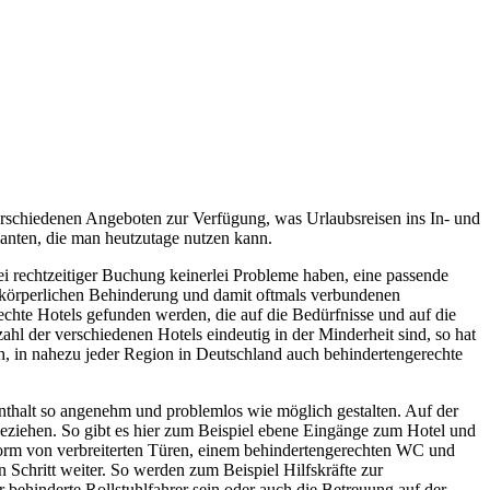
verschiedenen Angeboten zur Verfügung, was Urlaubsreisen ins In- und
ianten, die man heutzutage nutzen kann.
 rechtzeitiger Buchung keinerlei Probleme haben, eine passende
r körperlichen Behinderung und damit oftmals verbundenen
hte Hotels gefunden werden, die auf die Bedürfnisse und auf die
ahl der verschiedenen Hotels eindeutig in der Minderheit sind, so hat
ch, in nahezu jeder Region in Deutschland auch behindertengerechte
nthalt so angenehm und problemlos wie möglich gestalten. Auf der
beziehen. So gibt es hier zum Beispiel ebene Eingänge zum Hotel und
Form von verbreiterten Türen, einem behindertengerechten WC und
 Schritt weiter. So werden zum Beispiel Hilfskräfte zur
behinderte Rollstuhlfahrer sein oder auch die Betreuung auf der