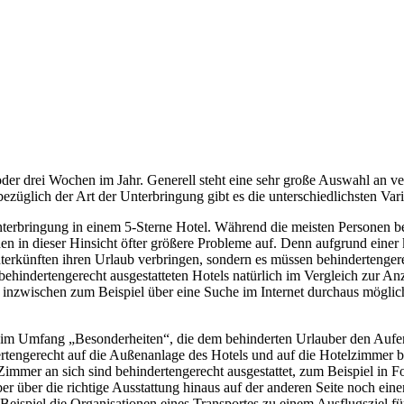
oder drei Wochen im Jahr. Generell steht eine sehr große Auswahl an 
bezüglich der Art der Unterbringung gibt es die unterschiedlichsten Var
erbringung in einem 5-Sterne Hotel. Während die meisten Personen bei
en in dieser Hinsicht öfter größere Probleme auf. Denn aufgrund eine
rkünften ihren Urlaub verbringen, sondern es müssen behindertengerec
ehindertengerecht ausgestatteten Hotels natürlich im Vergleich zur Anz
es inzwischen zum Beispiel über eine Suche im Internet durchaus mögli
h im Umfang „Besonderheiten“, die dem behinderten Urlauber den Aufe
dertengerecht auf die Außenanlage des Hotels und auf die Hotelzimmer 
mmer an sich sind behindertengerecht ausgestattet, zum Beispiel in 
 über die richtige Ausstattung hinaus auf der anderen Seite noch einen
spiel die Organisationen eines Transportes zu einem Ausflugsziel für 