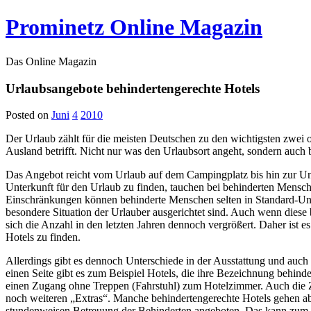
Prominetz Online Magazin
Das Online Magazin
Urlaubsangebote behindertengerechte Hotels
Posted on
Juni
4
2010
Der Urlaub zählt für die meisten Deutschen zu den wichtigsten zwei 
Ausland betrifft. Nicht nur was den Urlaubsort angeht, sondern auch 
Das Angebot reicht vom Urlaub auf dem Campingplatz bis hin zur Unt
Unterkunft für den Urlaub zu finden, tauchen bei behinderten Mensch
Einschränkungen können behinderte Menschen selten in Standard-Unte
besondere Situation der Urlauber ausgerichtet sind. Auch wenn diese b
sich die Anzahl in den letzten Jahren dennoch vergrößert. Daher ist 
Hotels zu finden.
Allerdings gibt es dennoch Unterschiede in der Ausstattung und auc
einen Seite gibt es zum Beispiel Hotels, die ihre Bezeichnung behin
einen Zugang ohne Treppen (Fahrstuhl) zum Hotelzimmer. Auch die Zi
noch weiteren „Extras“. Manche behindertengerechte Hotels gehen aber
stundenweisen Betreuung der Behinderten angeboten. Das kann zum Bei