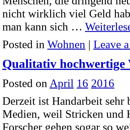
Menschen, die dringend neu
nicht wirklich viel Geld ha
man kann sich …
Weiterle
Posted in
Wohnen
|
Leave 
Qualitativ hochwertige 
Posted on
April
16
2016
Derzeit ist Handarbeit sehr b
Medien, weil Stricken und 
Forscher gehen sogar so wei